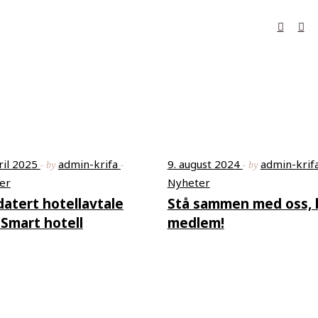
ril 2025
admin-krifa
9. august 2024
admin-krif
by
by
er
Nyheter
atert hotellavtale
Stå sammen med oss, b
Smart hotell
medlem!