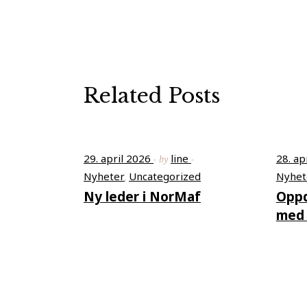
Related Posts
29. april 2026
line
28. ap
by
Nyheter
Uncategorized
Nyhet
,
Ny leder i NorMaf
Oppd
med 