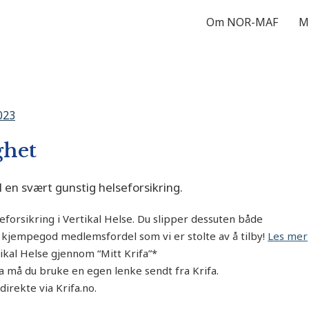
Om NOR-MAF
M
023
ghet
en svært gunstig helseforsikring.
seforsikring i Vertikal Helse. Du slipper dessuten både
 kjempegod medlemsfordel som vi er stolte av å tilby!
Les mer
ikal Helse gjennom “Mitt Krifa”*
a må du bruke en egen lenke sendt fra Krifa.
direkte via Krifa.no.