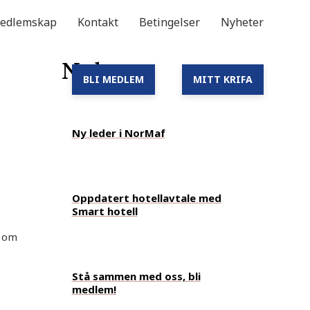
edlemskap
Kontakt
Betingelser
Nyheter
Nyheter
BLI MEDLEM
MITT KRIFA
Ny leder i NorMaf
Oppdatert hotellavtale med
Smart hotell
om
Stå sammen med oss, bli
medlem!