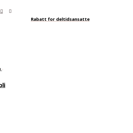
Rabatt for deltidsansatte
a
li